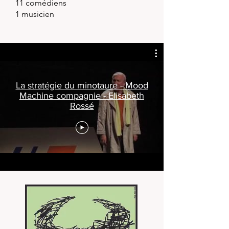
11 comédiens
1 musicien
La stratégie du minotaure - Mood
Machine compagnie - Elisabeth
Rossé